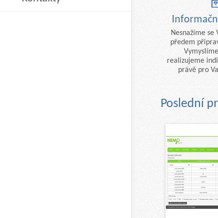
Informačn
Nesnažíme se 
předem připrav
Vymyslíme
realizujeme indi
právě pro Va
Poslední p